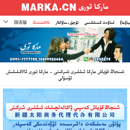
ياۋما)
ئىناۋەت كىنىشكىسى
ئۇچۇر-ساۋاتلار
ئالاقىلىشىڭ
国语版

شىنجاڭ قۇياش ماركا ئىشلىرى شىركىتى - ماركا تورى ئالاقىلىشىش
ئۇسۇلى