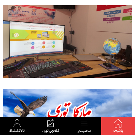




باشبەت
سەھىپىلەر
ئېلانچى تورى
ئالاقىلىشىڭ