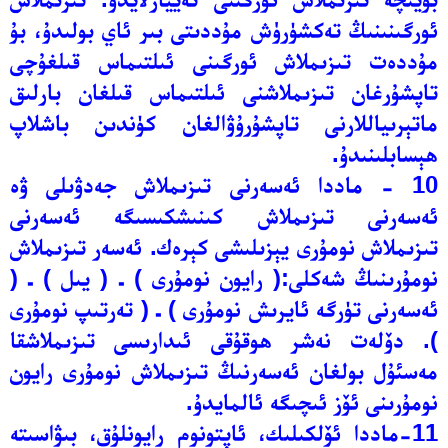
ئورگىنىنىڭ تەكشۈرۈش مۇددىتى بىر ئاي بولىدۇ، بۇ
مۇددەت تىزىملاش ئورگىنى ئىلتىماس قىلغۇچى
تاپشۇرغان تىزىملاشنى ئىلتىماس قىلغان بارلىق
ماتېرىياللارنى تاپشۇرۇۋالغان كۈندىن باشلاپ
ھېسابلىنىدۇ.
10 - ماددا ئەسەرنى تىزىملاش جەدۋىلى ۋە
ئەسەرنى تىزىملاش كىنىشكىسىگە ئەسەرنى
تىزىملاش نومۇرى يېزىلىشى كېرەك. ئەسەر تىزىملاش
نومۇرىنىڭ شەكلى:( رايون نومۇرى ) ـ ( يىل ) ـ (
ئەسەرنى تۈرگە ئايرىش نومۇرى ) ـ ( تەرتىپ نومۇرى
). دۆلەت نەشر ھوقۇقى ئىدارىسى تىزىملاشقا
مەسئۇل بولغان ئەسەرنىڭ تىزىملاش نومۇرى رايون
نومۇرىنى ئۆز ئىچىگە ئالمايدۇ.
11-ماددا ئۆلكىلىك، ئاپتونوم رايونلۇق، بىۋاسىتە