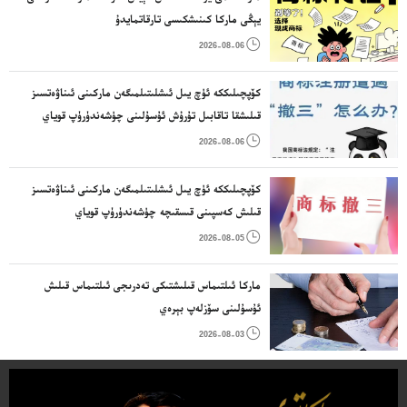
يېڭى ماركا كىنىشكىسى تارقاتمايدۇ

2026-08-06
كۆپچىلىككە ئۈچ يىل ئىشلىتىلمىگەن ماركىنى ئىناۋەتسىز
قىلىشقا تاقابىل تۇرۇش ئۇسۇلىنى چۈشەندۈرۈپ قوياي

2026-08-06
كۆپچىلىككە ئۈچ يىل ئىشلىتىلمىگەن ماركىنى ئىناۋەتسىز
قىلىش كەسپىنى قىسقىچە چۈشەندۈرۈپ قوياي

2026-08-05
ماركا ئىلتىماس قىلىشتىكى تەدرىجى ئىلتىماس قىلىش
ئۇسۇلىنى سۆزلەپ بېرەي

2026-08-03