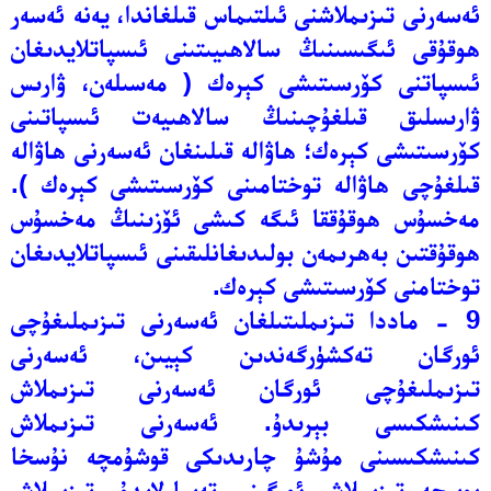
ئەسەرنى تىزىملاشنى ئىلتىماس قىلغاندا، يەنە ئەسەر
ھوقۇقى ئىگىسىنىڭ سالاھىيىتىنى ئىسپاتلايدىغان
ئىسپاتنى كۆرسىتىشى كېرەك ( مەسىلەن، ۋارىس
ۋارىسلىق قىلغۇچىنىڭ سالاھىيەت ئىسپاتىنى
كۆرسىتىشى كېرەك؛ ھاۋالە قىلىنغان ئەسەرنى ھاۋالە
قىلغۇچى ھاۋالە توختامىنى كۆرسىتىشى كېرەك ).
مەخسۇس ھوقۇققا ئىگە كىشى ئۆزىنىڭ مەخسۇس
ھوقۇقتىن بەھرىمەن بولىدىغانلىقىنى ئىسپاتلايدىغان
توختامنى كۆرسىتىشى كېرەك.
9 - ماددا تىزىملىتىلغان ئەسەرنى تىزىملىغۇچى
ئورگان تەكشۈرگەندىن كېيىن، ئەسەرنى
تىزىملىغۇچى ئورگان ئەسەرنى تىزىملاش
كىنىشكىسى بېرىدۇ. ئەسەرنى تىزىملاش
كىنىشكىسىنى مۇشۇ چارىدىكى قوشۇمچە نۇسخا
بويىچە تىزىملاش ئورگىنى تەييارلايدۇ. تىزىملاش