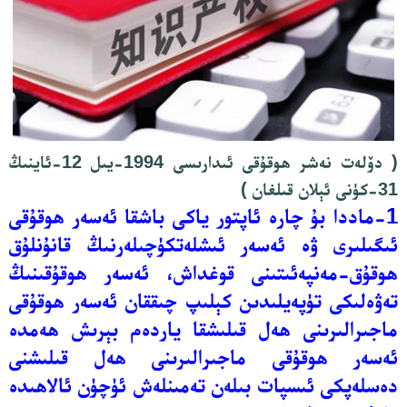
( دۆلەت نەشر ھوقۇقى ئىدارىسى 1994-يىل 12-ئاينىڭ
31-كۈنى ئېلان قىلغان )
1-ماددا بۇ چارە ئاپتور ياكى باشقا ئەسەر ھوقۇقى
ئىگىلىرى ۋە ئەسەر ئىشلەتكۈچىلەرنىڭ قانۇنلۇق
ھوقۇق-مەنپەئىتىنى قوغداش، ئەسەر ھوقۇقىنىڭ
تەۋەلىكى تۈپەيلىدىن كېلىپ چىققان ئەسەر ھوقۇقى
ماجىرالىرىنى ھەل قىلىشقا ياردەم بېرىش ھەمدە
ئەسەر ھوقۇقى ماجىرالىرىنى ھەل قىلىشنى
دەسلەپكى ئىسپات بىلەن تەمىنلەش ئۈچۈن ئالاھىدە