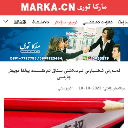
ياۋما)
ئىناۋەت كىنىشكىسى
ئۇچۇر-ساۋاتلار
ئالاقىلىشىڭ
国语版

ئەسەرنى ئىختىيارىي تىزىملاشنى سىناق تەرىقىسىدە يولغا قويۇش
چارىسى
يوللانغان ۋاقتى: 2023-10-10
كۆرۈلىشى: