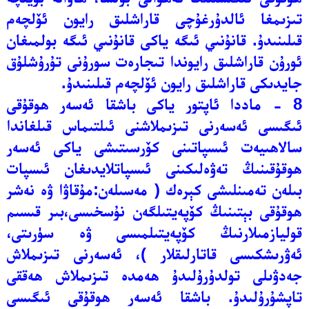
تىزىمغا ئالدۇرغۇچى قاراشلىق رايون ئۆلچەم
قىلىنىدۇ. قانۇنىي ئىگە ياكى قانۇنىي ئىگە بولمىغان
ئورۇن قاراشلىق رايوندا تىجارەت سورۇنى تۇرۇشلۇق
جايدىكى قاراشلىق رايون ئۆلچەم قىلىنىدۇ.
8 - ماددا ئاپتور ياكى باشقا ئەسەر ھوقۇقى
ئىگىسى ئەسەرنى تىزىملاشنى ئىلتىماس قىلغاندا
سالاھىيەت ئىسپاتىنى كۆرسىتىشى ياكى ئەسەر
ھوقۇقىنىڭ تەۋەلىكىنى ئىسپاتلايدىغان ئىسپات
بىلەن تەمىنلىشى كېرەك ( مەسىلەن:مۇقاۋا ۋە نەشر
ھوقۇقى بېتىنىڭ كۆپەيتىلگەن نۇسخىسى،بىر قىسىم
قوليازمىلارنىڭ كۆپەيتىلمىسى ۋە سۈرىتى،
ئەۋرىشكىسى قاتارلىقلار )، ئەسەرنى تىزىملاش
جەدۋىلى تولدۇرۇلىدۇ ھەمدە تىزىملاش ھەققى
تاپشۇرۇلىدۇ. باشقا ئەسەر ھوقۇقى ئىگىسى