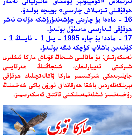
تىزىملاش «كومپيۇتېر يۇمشاق ماتېرىيالى ئەسەر
ھوقۇقىنى تىزىملاش چارىسى» بويىچە بولىدۇ.
16 - ماددا بۇ چارىنى چۈشەندۈرۈشكە دۆلەت نەشر
ھوقۇقى ئىدارىسى مەسئۇل بولىدۇ.
17 - ماددا بۇ چارە 1995 - يىل 1 - ئاينىڭ 1 -
كۈنىدىن باشلاپ كۈچكە ئىگە بولىدۇ
.
ئەسكەرتىش: بۇ ماقالىنى شىنجاڭ قۇياش ماركا ئىشلىرى
شىركىتى تەييارلىغان، شىنجاڭنىڭ ھەرقايسى
جايلىرىدىكى شىركىتىمىز ماركا ۋاكالەتچىلىك ھوقۇقى
بېرىلگەنلەردىن باشقا ھەرقانداق ئورۇن ياكى شەخسنىڭ
رۇخسەتسىز ئىشلەتمەسلىكىنى قاتتىق ئەسكەرتىمىز.