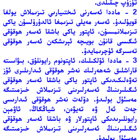
تۈزۈپ چىقىلدى.
2 - ماددا ئەسەرنى ئىختىيارىي تىزىملاش يولغا
قويۇلىدۇ. ئەسەر مەيلى تىزىمغا ئالدۇرۇلسۇن ياكى
تىزىملانمىسۇن، ئاپتور ياكى باشقا ئەسەر ھوقۇقى
ئىگىسى قانۇن بويىچە ئېرىشكەن ئەسەر ھوقۇقى
تەسىرگە ئۇچرىمايدۇ.
3 - ماددا ئۆلكىلىك، ئاپتونوم رايونلۇق، بىۋاسىتە
قاراشلىق شەھەرلىك نەشر ھوقۇقى ئىدارىلىرى ئۆز
تەۋەلىكىدىكى ئاپتور ياكى باشقا ئەسەر ھوقۇقى
ئىگىلىرىنىڭ ئەسەرلىرىنى تىزىملاش خىزمىتىگە
مەسئۇل بولىدۇ. دۆلەت نەشر ھوقۇقى ئىدارىسى
چەت ئەل ۋە تەيۋەن، شياڭگاڭ، ئاۋمېن
رايونلىرىدىكى ئاپتورلار ۋە باشقا ئەسەر ھوقۇقى
ئىگىلىرىنىڭ ئەسەرلىرىنى تىزىملاش خىزمىتىگە
مەسئۇل بولىدۇ.