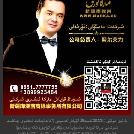
بارلىق ھوقۇق
©2023
شىنجاڭ قۇياش كەسپىي ۋاكالەتچىلىك ئىشلىرى چەكلىك
شىركىتى ماركا تورىغا مەنسۇپ!مەزمۇنلارنى كۆچۈرۈشكە بولمايدۇ!
版权所有：新疆太阳商务代理代办有限公司商标网