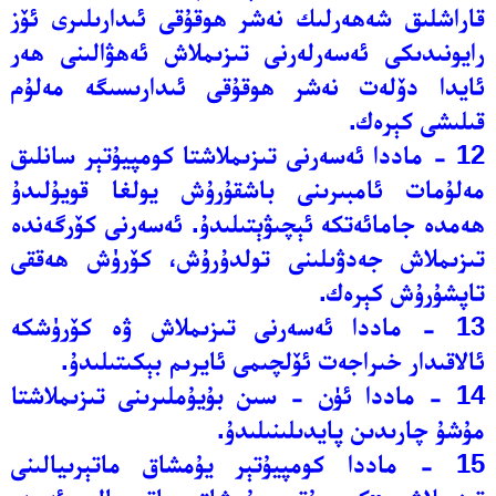
قاراشلىق شەھەرلىك نەشر ھوقۇقى ئىدارىلىرى ئۆز
رايونىدىكى ئەسەرلەرنى تىزىملاش ئەھۋالىنى ھەر
ئايدا دۆلەت نەشر ھوقۇقى ئىدارىسىگە مەلۇم
قىلىشى كېرەك.
12 - ماددا ئەسەرنى تىزىملاشتا كومپيۇتېر سانلىق
مەلۇمات ئامبىرىنى باشقۇرۇش يولغا قويۇلىدۇ
ھەمدە جامائەتكە ئېچىۋېتىلىدۇ. ئەسەرنى كۆرگەندە
تىزىملاش جەدۋىلىنى تولدۇرۇش، كۆرۈش ھەققى
تاپشۇرۇش كېرەك.
13 - ماددا ئەسەرنى تىزىملاش ۋە كۆرۈشكە
ئالاقىدار خىراجەت ئۆلچىمى ئايرىم بېكىتىلىدۇ.
14 - ماددا ئۈن - سىن بۇيۇملىرىنى تىزىملاشتا
مۇشۇ چارىدىن پايدىلىنىلىدۇ.
15 - ماددا كومپيۇتېر يۇمشاق ماتېرىيالىنى