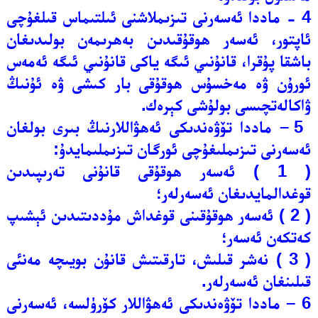
4 - ماددا ئەسەرنى تىزىملاشنى ئىلتىماس قىلغۇچى
ئاپتور، ئەسەر ھوقۇقىدىن بەھرىمەن بولىدىغان
باشقا پۇقرا، قانۇنىي ئىگە ياكى قانۇنىي ئىگە ئەمەس
ئورۇن ۋە مەخسۇس ھوقۇقى بار كىشى ۋە ئۇنىڭ
ۋاكالەتچىسى بولۇشى كېرەك.
5 – ماددا تۆۋەندىكى ئەھۋاللارنىڭ بىرى بولغان
ئەسەرنى تىزىملىغۇچى ئورگان تىزىملىمايدۇ:
( 1 ) ئەسەر ھوقۇقى قانۇنى تەرىپىدىن
قوغدالمايدىغان ئەسەرلەر؛
( 2 ) ئەسەر ھوقۇقىنى قوغداش مۇددىتىدىن ئېشىپ
كەتكەن ئەسەر؛
( 3 ) نەشر قىلىش، تارقىتىش قانۇن بويىچە مەنئى
قىلىنغان ئەسەرلەر.
6 – ماددا تۆۋەندىكى ئەھۋاللار كۆرۈلسە، ئەسەرنى