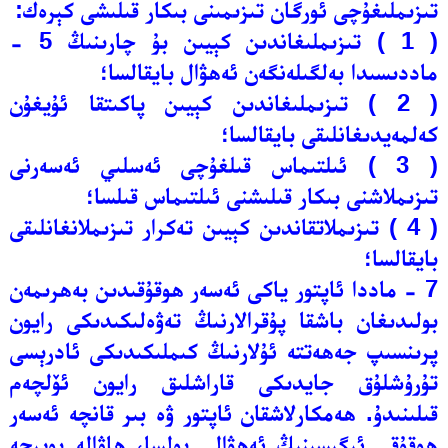
تىزىملىغۇچى ئورگان تىزىمىنى بىكار قىلىشى كېرەك:
( 1 ) تىزىملىغاندىن كېيىن بۇ چارىنىڭ 5 -
ماددىسىدا بەلگىلەنگەن ئەھۋال بايقالسا؛
( 2 ) تىزىملىغاندىن كېيىن پاكىتقا ئۇيغۇن
كەلمەيدىغانلىقى بايقالسا؛
( 3 ) ئىلتىماس قىلغۇچى ئەسلىي ئەسەرنى
تىزىملاشنى بىكار قىلىشنى ئىلتىماس قىلسا؛
( 4 ) تىزىملاتقاندىن كېيىن تەكرار تىزىملانغانلىقى
بايقالسا؛
7 - ماددا ئاپتور ياكى ئەسەر ھوقۇقىدىن بەھرىمەن
بولىدىغان باشقا پۇقرالارنىڭ تەۋەلىكىدىكى رايون
پرىنسىپ جەھەتتە ئۇلارنىڭ كىملىكىدىكى ئادرېسى
تۇرۇشلۇق جايدىكى قاراشلىق رايون ئۆلچەم
قىلىنىدۇ. ھەمكارلاشقان ئاپتور ۋە بىر قانچە ئەسەر
ھوقۇقى ئىگىسىنىڭ ئەھۋالى بولسا، ھاۋالە بويىچە